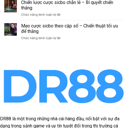
soi
Chiến lược cược sicbo chẵn lẻ – Bí quyết chiến
–
thắng
cầu
Chiến
thắng
sicbo
lược
ở
Chức năng bình luận bị tắt
chuẩn
nâng
Chiến
xác
cao
lược
Mẹo cược sicbo theo cặp số – Chiến thuật tối ưu
–
để
cược
Bí
để thắng
thắng
sicbo
quyết
ở
Chức năng bình luận bị tắt
chẵn
chơi
Mẹo
lẻ
sicbo
cược
–
hiệu
sicbo
Bí
quả
theo
quyết
cặp
chiến
số
thắng
–
Chiến
thuật
tối
ưu
để
thắng
DR88 là một trong những nhà cái hàng đầu, nổi bật với sự đa
dạng trong sảnh game và uy tín tuyệt đối trong thị trường cá