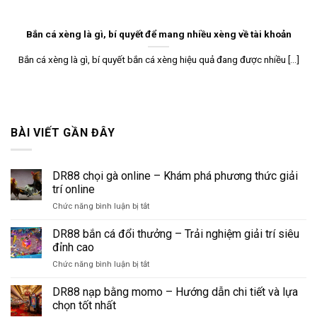
Bắn cá xèng là gì, bí quyết để mang nhiều xèng về tài khoản
Bắn cá xèng là gì, bí quyết bắn cá xèng hiệu quả đang được nhiều [...]
BÀI VIẾT GẦN ĐÂY
DR88 chọi gà online – Khám phá phương thức giải
trí online
ở
Chức năng bình luận bị tắt
DR88
chọi
DR88 bắn cá đổi thưởng – Trải nghiệm giải trí siêu
gà
đỉnh cao
online
ở
Chức năng bình luận bị tắt
–
DR88
Khám
bắn
DR88 nạp bằng momo – Hướng dẫn chi tiết và lựa
phá
cá
phương
chọn tốt nhất
đổi
thức