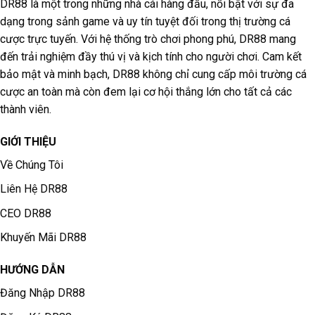
DR88 là một trong những nhà cái hàng đầu, nổi bật với sự đa
dạng trong sảnh game và uy tín tuyệt đối trong thị trường cá
cược trực tuyến. Với hệ thống trò chơi phong phú, DR88 mang
đến trải nghiệm đầy thú vị và kịch tính cho người chơi. Cam kết
bảo mật và minh bạch, DR88 không chỉ cung cấp môi trường cá
cược an toàn mà còn đem lại cơ hội thắng lớn cho tất cả các
thành viên.
GIỚI THIỆU
Về Chúng Tôi
Liên Hệ DR88
CEO DR88
Khuyến Mãi DR88
HƯỚNG DẪN
Đăng Nhập DR88