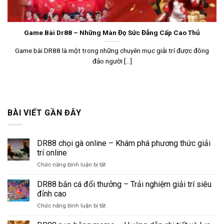
Game Bài Dr88 – Những Màn Đọ Sức Đẳng Cấp Cao Thủ
Game bài DR88 là một trong những chuyên mục giải trí được đông
đảo người [...]
BÀI VIẾT GẦN ĐÂY
DR88 chọi gà online – Khám phá phương thức giải
trí online
ở
Chức năng bình luận bị tắt
DR88
chọi
DR88 bắn cá đổi thưởng – Trải nghiệm giải trí siêu
gà
đỉnh cao
online
ở
Chức năng bình luận bị tắt
–
DR88
Khám
bắn
phá