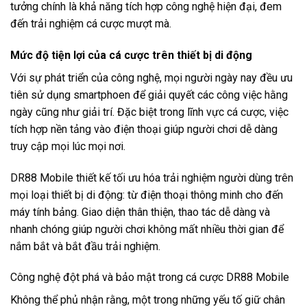
tưởng chính là khả năng tích hợp công nghệ hiện đại, đem
đến trải nghiệm cá cược mượt mà.
Mức độ tiện lợi của cá cược trên thiết bị di động
Với sự phát triển của công nghệ, mọi người ngày nay đều ưu
tiên sử dụng smartphoen để giải quyết các công việc hằng
ngày cũng như giải trí. Đặc biệt trong lĩnh vực cá cược, việc
tích hợp nền tảng vào điện thoại giúp người chơi dễ dàng
truy cập mọi lúc mọi nơi.
DR88 Mobile thiết kế tối ưu hóa trải nghiệm người dùng trên
mọi loại thiết bị di động: từ điện thoại thông minh cho đến
máy tính bảng. Giao diện thân thiện, thao tác dễ dàng và
nhanh chóng giúp người chơi không mất nhiều thời gian để
nắm bắt và bắt đầu trải nghiệm.
Công nghệ đột phá và bảo mật trong cá cược DR88 Mobile
Không thể phủ nhận rằng, một trong những yếu tố giữ chân