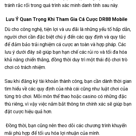
tránh rắc rối trong quá trình xác minh danh tính sau này.
Lưu Ý Quan Trọng Khi Tham Gia Cá Cược DR88 Mobile
Dù cho công nghệ, tiện lợi và ưu đãi là những yếu tố hấp dẫn,
người chơi cần đặc biệt chú ý đến các quy định và quy tắc
để đảm bảo trải nghiệm cá cược an toàn và hợp pháp. Các
lưu ý dưới đây sẽ giúp bạn hạn chế các rủi ro và tối đa hóa
khả năng chiến thắng, đồng thời duy trì một thái độ chơi trò
chơi có trách nhiệm.
Sau khi đăng ký tài khoản thành công, bạn cần dành thời gian
tìm hiểu về các quy định của nhà cái cũng như luật chơi của
từng trò chơi. Mỗi môn thể thao hoặc casino có những đặc
thù riêng, vì vậy việc nắm bắt thông tin chính xác sẽ giúp bạn
đặt cược hiệu quả hơn.
Đồng thời, bạn cũng nên theo dõi các chương trình khuyến
mãi phù hợp để tối ưu hóa lợi nhuận của mình.