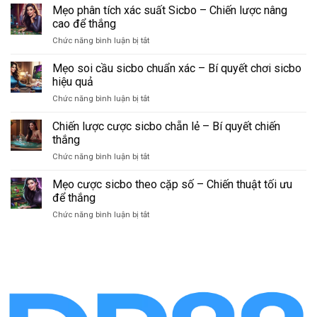
quyết
Mẹo phân tích xác suất Sicbo – Chiến lược nâng
ro
nang
chơi
–
cao để thắng
chuẩn
sicbo
Chiến
ở
Chức năng bình luận bị tắt
nhiều
thuật
Mẹo
ván
để
phân
Mẹo soi cầu sicbo chuẩn xác – Bí quyết chơi sicbo
thắng
chiến
tích
–
hiệu quả
thắng
xác
Chiến
ở
Chức năng bình luận bị tắt
suất
thuật
Mẹo
Sicbo
để
soi
Chiến lược cược sicbo chẵn lẻ – Bí quyết chiến
–
thắng
cầu
Chiến
thắng
sicbo
lược
ở
Chức năng bình luận bị tắt
chuẩn
nâng
Chiến
xác
cao
lược
Mẹo cược sicbo theo cặp số – Chiến thuật tối ưu
–
để
cược
Bí
để thắng
thắng
sicbo
quyết
ở
Chức năng bình luận bị tắt
chẵn
chơi
Mẹo
lẻ
sicbo
cược
–
hiệu
sicbo
Bí
quả
theo
quyết
cặp
chiến
số
thắng
–
Chiến