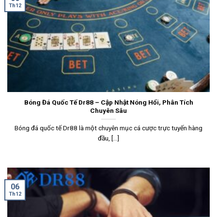
Th12
Bóng Đá Quốc Tế Dr88 – Cập Nhật Nóng Hổi, Phân Tích
Chuyên Sâu
Bóng đá quốc tế Dr88 là một chuyên mục cá cược trực tuyến hàng
đầu, [...]
06
Th12