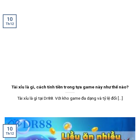
10
Th12
Tài xỉu là gì, cách tính tiền trong tựa game này như thế nào?
Tài xỉu là gì tại Dr88. Với kho game đa dạng và tỷ lệ đổi [...]
10
Th12