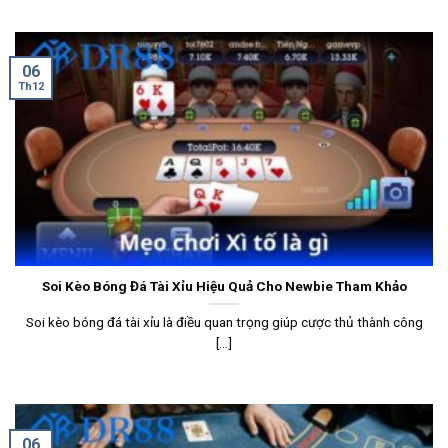
06
Th12
Soi Kèo Bóng Đá Tài Xỉu Hiệu Quả Cho Newbie Tham Khảo
Soi kèo bóng đá tài xỉu là điều quan trọng giúp cược thủ thành công
[...]
06