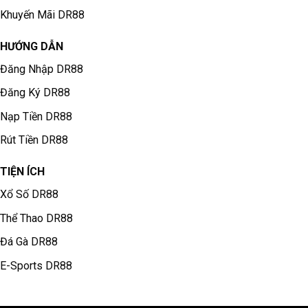
Khuyến Mãi DR88
HƯỚNG DẪN
Đăng Nhập DR88
Đăng Ký DR88
Nạp Tiền DR88
Rút Tiền DR88
TIỆN ÍCH
Xổ Số DR88
Thể Thao DR88
Đá Gà DR88
E-Sports DR88