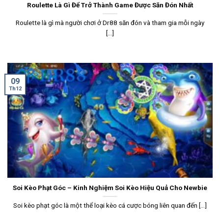
Roulette Là Gì Để Trở Thành Game Được Săn Đón Nhất
Roulette là gì mà người chơi ở Dr88 săn đón và tham gia mỗi ngày
[...]
09
Th12
Soi Kèo Phạt Góc – Kinh Nghiệm Soi Kèo Hiệu Quả Cho Newbie
Soi kèo phạt góc là một thể loại kèo cá cược bóng liên quan đến [...]