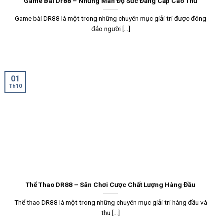
Game Bài Dr88 – Những Màn Đọ Sức Đẳng Cấp Cao Thủ
Game bài DR88 là một trong những chuyên mục giải trí được đông
đảo người [...]
01
Th10
Thể Thao DR88 – Sân Chơi Cược Chất Lượng Hàng Đầu
Thể thao DR88 là một trong những chuyên mục giải trí hàng đầu và
thu [...]