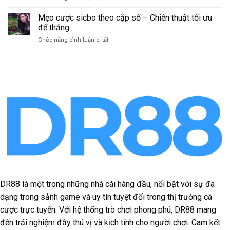
nâng
Chiến
xác
cao
lược
Mẹo cược sicbo theo cặp số – Chiến thuật tối ưu
–
để
cược
Bí
để thắng
thắng
sicbo
quyết
ở
Chức năng bình luận bị tắt
chẵn
chơi
Mẹo
lẻ
sicbo
cược
–
hiệu
sicbo
Bí
quả
theo
quyết
cặp
chiến
số
thắng
–
Chiến
thuật
tối
ưu
để
thắng
DR88 là một trong những nhà cái hàng đầu, nổi bật với sự đa
dạng trong sảnh game và uy tín tuyệt đối trong thị trường cá
cược trực tuyến. Với hệ thống trò chơi phong phú, DR88 mang
đến trải nghiệm đầy thú vị và kịch tính cho người chơi. Cam kết