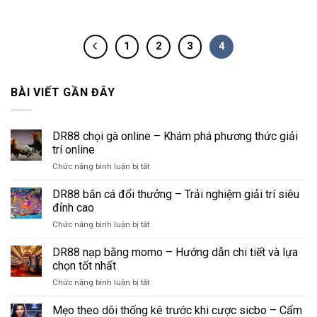
1
2
3
4
BÀI VIẾT GẦN ĐÂY
DR88 chọi gà online – Khám phá phương thức giải
trí online
ở
Chức năng bình luận bị tắt
DR88
chọi
DR88 bắn cá đổi thưởng – Trải nghiệm giải trí siêu
gà
đỉnh cao
online
ở
Chức năng bình luận bị tắt
–
DR88
Khám
bắn
DR88 nạp bằng momo – Hướng dẫn chi tiết và lựa
phá
cá
phương
chọn tốt nhất
đổi
thức
ở
Chức năng bình luận bị tắt
thưởng
giải
DR88
–
trí
nạp
Mẹo theo dõi thống kê trước khi cược sicbo – Cẩm
Trải
online